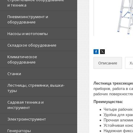
и техника
Пневмоинструмент и
оборудование
Насосы и мотопомпы
Складское оборудование
Климатическое
оборудование
Описание
Х
Станки
Лестница трехсекци
Лестницы, стремянки, вышки-
приборов, работа в 
туры
рабочих поверхностя
Садовая техника и
Преимущества:
инструмент
Четыре рабочих
Удобна для хра
Электроинструмент
Прочная алюмин
Устойчивая кон
Генераторы
Надежная фикса