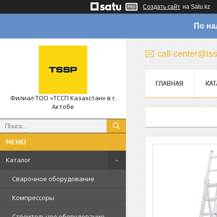
Создать сайт
на Satu.kz
По на
call-center@ts
ГЛАВНАЯ
КАТ
Филиал ТОО «ТССП Казахстан» в г.
Актобе
Каталог
Сварочное оборудование
Компрессоры
Строительное оборудование