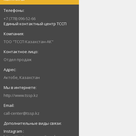
+7 (778) 096-52-66
Единый контактный центр ТССП
ТОО "ТССП Казахстан-АК"
Отдел продаж
Актобе, Казахстан
http://www.tssp.kz
call-center@tssp.kz
Instagram