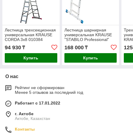
Лестница трехсекционная
Лестница шарнирная
Тре
универсальная KRAUSE
универсальная KRAUSE
унив
CORDA 3x8 010384
"STABILO Professional"
KRA
4х3 123510
TRIB
94 930
168 000
125
₸
₸
Купить
Купить
О нас
Рейтинг не сформирован
Менее 5 отзывов за последний год
Работает с 17.01.2022
г. Актобе
Актобе, Казахстан
Контакты