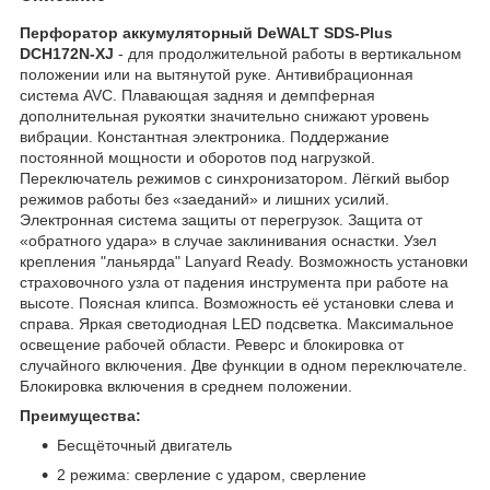
Перфоратор аккумуляторный DeWALT SDS-Plus
DCH172N-XJ
- для продолжительной работы в вертикальном
положении или на вытянутой руке. Антивибрационная
система AVC. Плавающая задняя и демпферная
дополнительная рукоятки значительно снижают уровень
вибрации. Константная электроника. Поддержание
постоянной мощности и оборотов под нагрузкой.
Переключатель режимов с синхронизатором. Лёгкий выбор
режимов работы без «заеданий» и лишних усилий.
Электронная система защиты от перегрузок. Защита от
«обратного удара» в случае заклинивания оснастки. Узел
крепления "ланьярда" Lanyard Ready. Возможность установки
страховочного узла от падения инструмента при работе на
высоте. Поясная клипса. Возможность её установки слева и
справа. Яркая светодиодная LED подсветка. Максимальное
освещение рабочей области. Реверс и блокировка от
случайного включения. Две функции в одном переключателе.
Блокировка включения в среднем положении.
Преимущества:
Бесщёточный двигатель
2 режима: сверление с ударом, сверление