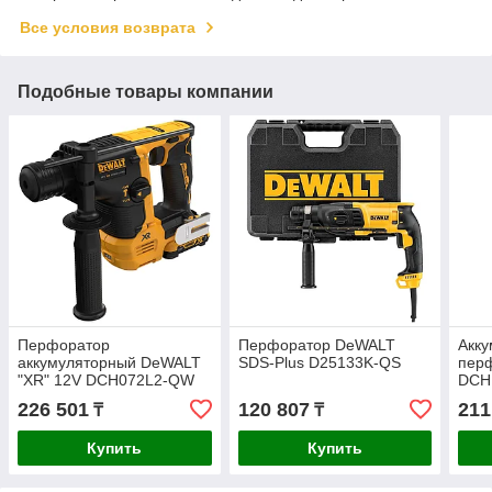
Все условия возврата
Подобные товары компании
Перфоратор
Перфоратор DeWALT
Акк
аккумуляторный DeWALT
SDS-Plus D25133K-QS
пер
"XR" 12V DCH072L2-QW
DCH
226 501
120 807
211
₸
₸
Купить
Купить