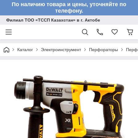
По наличию товара и цены, уточняйте по
телефону.
Филиал ТОО «ТССП Казахстан» в г. Актобе
Каталог
Электроинструмент
Перфораторы
Перф