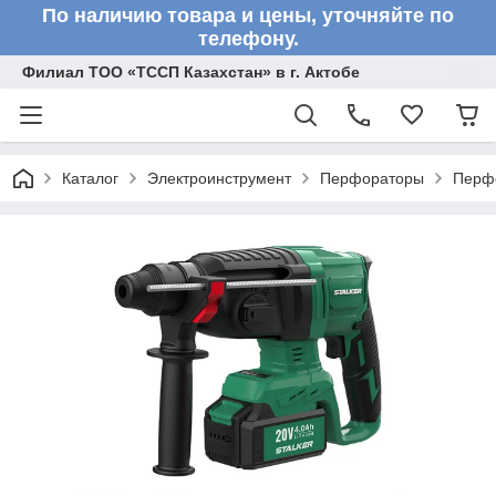
По наличию товара и цены, уточняйте по
телефону.
Филиал ТОО «ТССП Казахстан» в г. Актобе
Каталог
Электроинструмент
Перфораторы
Перф