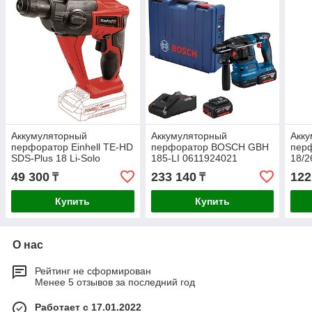
Аккумуляторный
Аккумуляторный
Акк
перфоратор Einhell TE-HD
перфоратор BOSCH GBH
перф
SDS-Plus 18 Li-Solo
185-LI 0611924021
18/2
4513812
451
49 300
233 140
122
₸
₸
Купить
Купить
О нас
Рейтинг не сформирован
Менее 5 отзывов за последний год
Работает с 17.01.2022