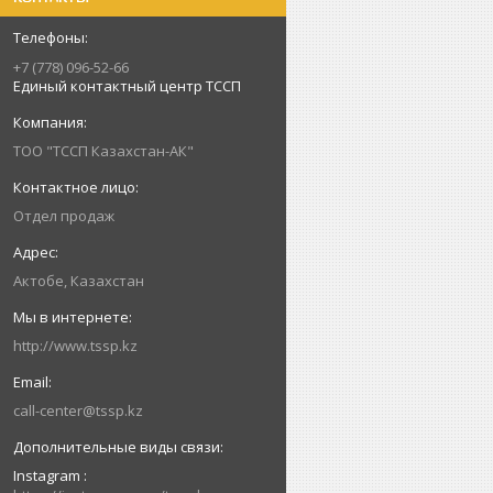
+7 (778) 096-52-66
Единый контактный центр ТССП
ТОО "ТССП Казахстан-АК"
Отдел продаж
Актобе, Казахстан
http://www.tssp.kz
call-center@tssp.kz
Instagram