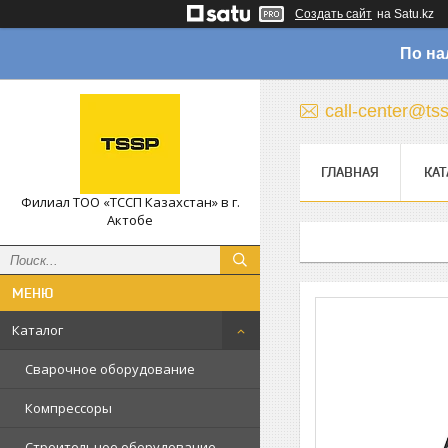
Создать сайт
на Satu.kz
По на
call-center@ts
ГЛАВНАЯ
КАТ
Филиал ТОО «ТССП Казахстан» в г.
Актобе
Каталог
Сварочное оборудование
Компрессоры
Строительное оборудование