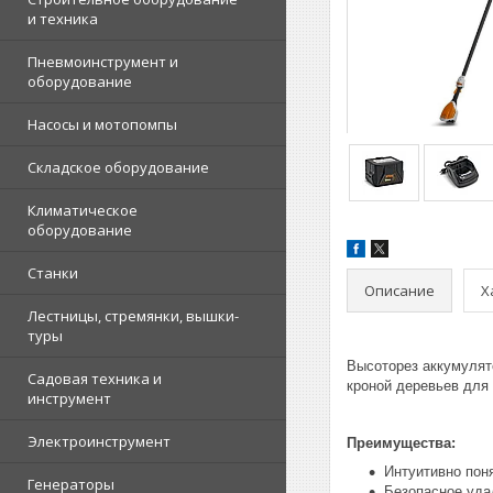
и техника
Пневмоинструмент и
оборудование
Насосы и мотопомпы
Складское оборудование
Климатическое
оборудование
Станки
Описание
Х
Лестницы, стремянки, вышки-
туры
Высоторез аккумулят
Садовая техника и
кроной деревьев для
инструмент
Электроинструмент
Преимущества:
Интуитивно пон
Генераторы
Безопасное уда