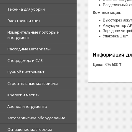
Разделяемый хв
Техника для уборки
Комплектация:
Электрика и свет
Высоторез акку
Аккумулятор AK
Зарядное устро
Измерительные приборы и
Упаковка 1 шт.
инструмент
Расходные материалы
Информация дл
Спецодежда и СИЗ
Цена:
395 500 ₸
Ручной инструмент
Строительные материалы
Крепеж и метизы
Аренда инструмента
Автосервисное оборудование
Оснащение мастерских