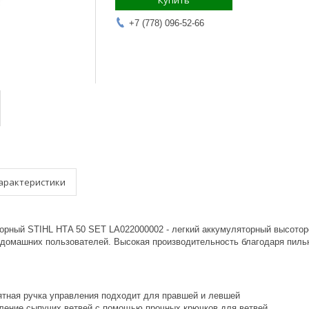
Купить
+7 (778) 096-52-66
арактеристики
орный STIHL НТA 50 SET LA022000002 - легкий аккумуляторный высоторе
 домашних пользователей. Высокая производительность благодаря пильно
ятная ручка управления подходит для правшей и левшей
ление сыпучих ветвей с помощью прочных крючков для ветвей