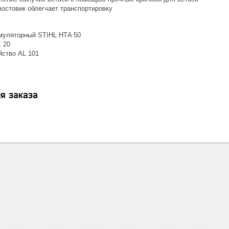
остовик облегчает транспортировку
муляторный STIHL НТA 50
 20
йство AL 101
я заказа