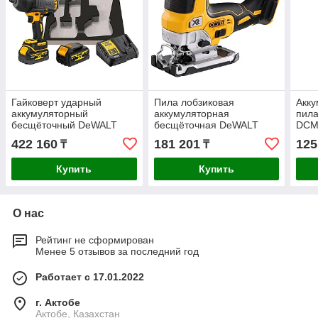
Гайковерт ударный
Пила лобзиковая
Акку
аккумуляторный
аккумуляторная
пил
бесщёточный DeWALT
бесщёточная DeWALT
DCM
DCF900P2G-QW
DCS335N-XJ
422 160
181 201
125
₸
₸
Купить
Купить
О нас
Рейтинг не сформирован
Менее 5 отзывов за последний год
Работает с 17.01.2022
г. Актобе
Актобе, Казахстан