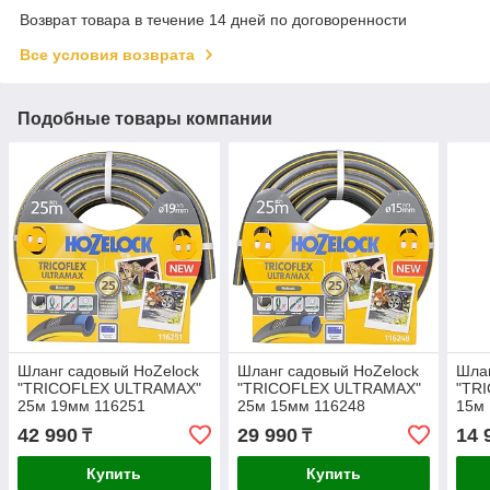
Возврат товара в течение 14 дней по договоренности
Все условия возврата
Подобные товары компании
Шланг садовый HoZelock
Шланг садовый HoZelock
Шлан
"TRICOFLEX ULTRAMAX"
"TRICOFLEX ULTRAMAX"
"TR
25м 19мм 116251
25м 15мм 116248
15м 
42 990
29 990
14 
₸
₸
Купить
Купить