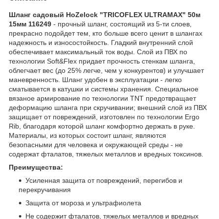
Шланг садовый HoZelock "TRICOFLEX ULTRAMAX" 50м
15мм 116249
- прочный шланг, состоящий из 5-ти слоев,
прекрасно подойдет тем, кто больше всего ценит в шлангах
надежность и износостойкость. Гладкий внутренний слой
обеспечивает максимальный ток воды. Слой из ПВХ по
технологии Soft&Flex придает прочность стенкам шланга,
облегчает вес (до 25% легче, чем у конкурентов) и улучшает
маневренность. Шланг удобен в эксплуатации - легко
сматывается в катушки и системы хранения. Специальное
вязаное армирование по технологии TNT предотвращает
деформацию шланга при скручивании; внешний слой из ПВХ
защищает от повреждений, изготовлен по технологии Ergo
Rib, благодаря которой шланг комфортно держать в руке.
Материалы, из которых состоит шланг, являются
безопасными для человека и окружающей среды - не
содержат фталатов, тяжелых металлов и вредных токсинов.
Преимущества:
Усиленная защита от повреждений, перегибов и
перекручивания
Защита от мороза и ультрафиолета
Не содержит фталатов, тяжелых металлов и вредных