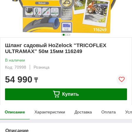
Шланг садовый HoZelock "TRICOFLEX
ULTRAMAX" 50м 15мм 116249
В наличии
Код: 70998
Розница
54 990
₸
Купить
Описание
Характеристики
Доставка
Оплата
Усл
Описание