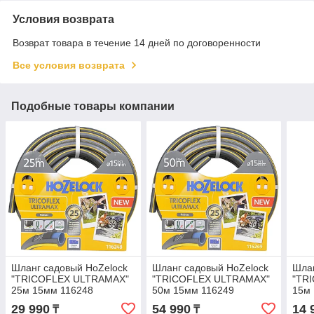
Условия возврата
Возврат товара в течение 14 дней по договоренности
Все условия возврата
Подобные товары компании
Шланг садовый HoZelock
Шланг садовый HoZelock
Шлан
"TRICOFLEX ULTRAMAX"
"TRICOFLEX ULTRAMAX"
"TR
25м 15мм 116248
50м 15мм 116249
15м 
29 990
54 990
14 
₸
₸