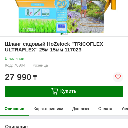
Шланг садовый HoZelock "TRICOFLEX
ULTRAFLEX" 25м 15мм 117023
В наличии
Код: 70994
Розница
27 990
₸
Купить
Описание
Характеристики
Доставка
Оплата
Усл
Описание