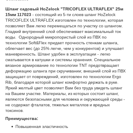
Шланг садовый HoZelock "TRICOFLEX ULTRAFLEX" 25м
15мм 117023
- состоящий из 5-ти слоев шланг HoZelock
TRICOFLEX ULTRAFLEX изготовлен по технологии, которая
позволяет Вам легко перемещаться по участку со шлангом.
Гладкий внутренний слой обеспечивает максимальный ток
воды. Однородный микропористый слой из ПВХ по
технологии Soft&Flex придает прочность стенкам шланга,
облегчает вес (до 25% легче, чем у конкурентов) и улучшает
маневренность. Шланг удобен в эксплуатации - легко
сматывается в катушки и системы хранения. Специальное
вязаное армирование по технологии TNT предотвращает
деформацию шланга при скручивании; внешний слой из ПВХ
защищает от повреждений, изготовлен по технологии Ergo
Rib, благодаря которой шланг комфортно держать в руке.
Яркий желтый цвет позволяет Вам без труда увидеть шланг
на Вашем участке. Материалы, из которых состоит шланг,
являются безопасными для человека и окружающей среды -
не содержат фталатов, тяжелых металлов и вредных
токсинов.
Преимущества:
Повышенная эластичность