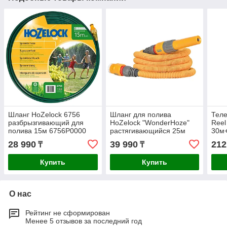
Шланг HoZelock 6756
Шланг для полива
Теле
разбрызгивающий для
HoZelock "WonderHoze"
Reel
полива 15м 6756P0000
растягивающийся 25м
30м+
100-100-244
28 990
39 990
212
₸
₸
Купить
Купить
О нас
Рейтинг не сформирован
Менее 5 отзывов за последний год