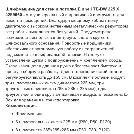
Шлифмашина для стен и потолка Einhell TE-DW 225 X
4259960 -
это универсальный и практичный инструмент для
ремонта помещений. Благодаря мощному 750-ваттному
двигателю с высококачественным металлическим редуктором
все работы выполняются без усилий. Предусмотрена
возможность использования треугольного и круглого
шлифовального основания. Поворотные подшипники
обеспечивают эргономичную работу с неограниченной
подвижностью шлифовальной головки. На кожухе
установлена щетка с подпружиненным креплением обода.
Складывающаяся длинная ручка обеспечивает быструю и
простую сборку и разборку. Длина телескопической штанги
регулируется вплоть до 165 см. В комплект поставки входят:
три шлифовальных диска диаметром 225 мм, три
треугольных шлифлиста (285 x 285 x 285 мм), одна
треугольная и одна круглая тканевая насадка, а также кейс E-
Box для хранения и транспортировки.
Комплектация:
Шлифмашина
3 шлифовальных диска 225 мм (P60, P80, P120)
3 шлифлиста 285x285x285 мм (P60, P80, P120)