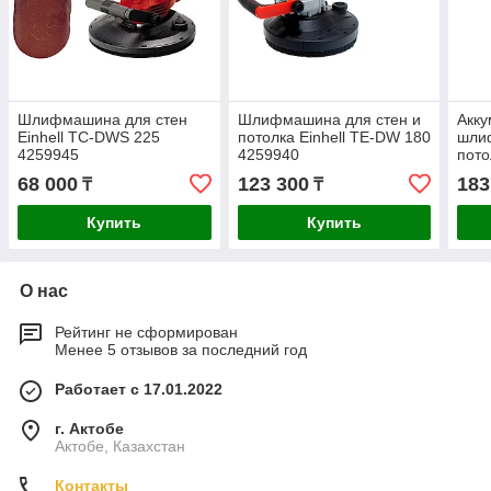
Шлифмашина для стен
Шлифмашина для стен и
Акку
Einhell TC-DWS 225
потолка Einhell TE-DW 180
шли
4259945
4259940
пото
18/2
68 000
123 300
183
₸
₸
Купить
Купить
О нас
Рейтинг не сформирован
Менее 5 отзывов за последний год
Работает с 17.01.2022
г. Актобе
Актобе, Казахстан
Контакты