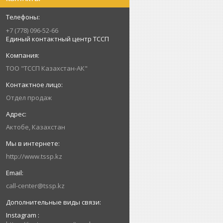
+7 (778) 096-52-66
Единый контактный центр ТССП
ТОО "ТССП Казахстан-АК"
Отдел продаж
Актобе, Казахстан
http://www.tssp.kz
call-center@tssp.kz
Instagram