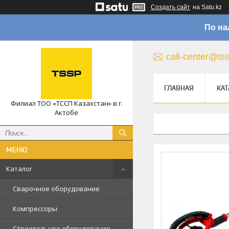
Создать сайт
на Satu.kz
По на
call-center@ts
ГЛАВНАЯ
КАТ
Филиал ТОО «ТССП Казахстан» в г.
Актобе
Каталог
Сварочное оборудование
Компрессоры
Строительное оборудование