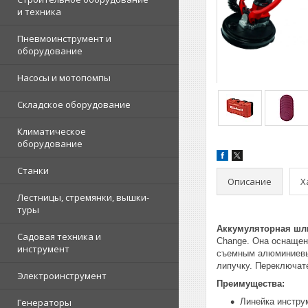
и техника
Пневмоинструмент и
оборудование
Насосы и мотопомпы
Складское оборудование
Климатическое
оборудование
Станки
Описание
Х
Лестницы, стремянки, вышки-
туры
Аккумуляторная шли
Садовая техника и
Change. Она оснащен
инструмент
съемным алюминиевым
липучку. Переключат
Электроинструмент
Преимущества:
Генераторы
Линейка инстру