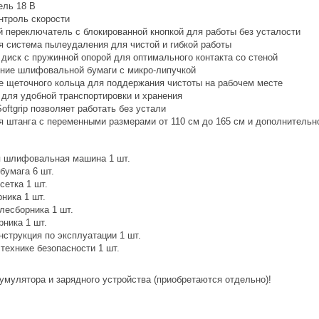
ель 18 В
нтроль скорости
 переключатель с блокированной кнопкой для работы без усталости
я система пылеудаления для чистой и гибкой работы
иск с пружинной опорой для оптимального контакта со стеной
ние шлифовальной бумаги с микро-липучкой
е щеточного кольца для поддержания чистоты на рабочем месте
 для удобной транспортировки и хранения
oftgrip позволяет работать без устали
я штанга с переменными размерами от 110 см до 165 см и дополнительн
 шлифовальная машина 1 шт.
умага 6 шт.
етка 1 шт.
ника 1 шт.
лесборника 1 шт.
ника 1 шт.
струкция по эксплуатации 1 шт.
технике безопасности 1 шт.
умулятора и зарядного устройства (приобретаются отдельно)!