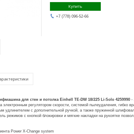
Купить
+7 (778) 096-52-66
арактеристики
фмашина для стен и потолка Einhell TE-DW 18/225 Li-Solo 4259990
-
а электронным регулятором скорости, системой пылеудаления, гибко 
 удлинителем с дополнительной ручкой, а также пружинной шлифовал
ель режимов с кнопкой блокировки и мягкие накладки на рукоятке позв
мента Power X-Change system