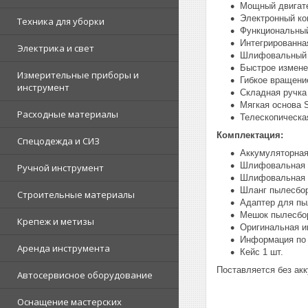
Мощный двигат
Электронный ко
Техника для уборки
Функциональный
Интегрированна
Электрика и свет
Шлифовальный д
Быстрое измене
Измерительные приборы и
Гибкое вращени
инструмент
Складная ручка
Мягкая основа S
Расходные материалы
Телескопическа
Комплектация:
Спецодежда и СИЗ
Аккумуляторная
Шлифовальная б
Ручной инструмент
Шлифовальная с
Шланг пылесбор
Строительные материалы
Адаптер для пы
Мешок пылесбор
Крепеж и метизы
Оригинальная ин
Информация по 
Аренда инструмента
Кейс 1 шт.
Поставляется без акк
Автосервисное оборудование
Оснащение мастерских