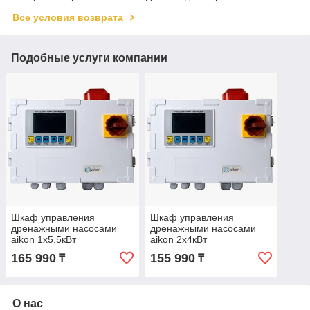
Все условия возврата
Подобные услуги компании
Шкаф управления
Шкаф управления
дренажными насосами
дренажными насосами
aikon 1х5.5кВт
aikon 2х4кВт
1х220/3х380В PD-X-D01-
1х220/3х380В PD-X-D01-
165 990
155 990
₸
₸
N05Y
N04Y
О нас