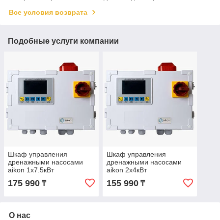
Все условия возврата
Подобные услуги компании
Шкаф управления
Шкаф управления
дренажными насосами
дренажными насосами
aikon 1х7.5кВт
aikon 2х4кВт
1х220/3х380В PD-X-D01-
1х220/3х380В PD-X-D01-
175 990
155 990
₸
₸
N07Y
N04Y
О нас