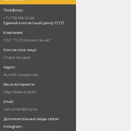
+7 (778) 096-52-66
Единый контактный центр ТССП
ТОО "ТССП Казахстан-АК"
Отдел продаж
Актобе, Казахстан
http://www.tssp.kz
call-center@tssp.kz
Instagram