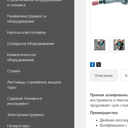
и техника
Пневмоинструмент и
оборудование
Насосы и мотопомпы
Складское оборудование
Климатическое
оборудование
Станки
Описание
Х
Лестницы, стремянки, вышки-
туры
Прямая шлифовальн
Садовая техника и
инструмента и обесп
инструмент
продлевает срок слу
Преимущества:
Электроинструмент
Двойная изоляц
Генераторы
Шлифмашина с 