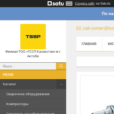
Создать сайт
на Satu.kz
По на
call-center@ts
ГЛАВНАЯ
КАТ
Филиал ТОО «ТССП Казахстан» в г.
Актобе
Каталог
Сварочное оборудование
Компрессоры
Строительное оборудование