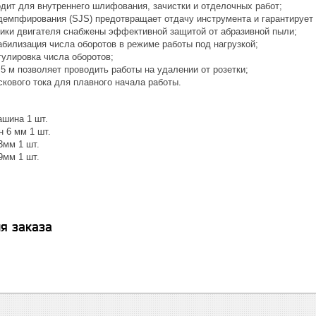
дит для внутреннего шлифования, зачистки и отделочных работ;
демпфирования (SJS) предотвращает отдачу инструмента и гарантирует 
ки двигателя снабжены эффективной защитой от абразивной пыли;
абилизация числа оборотов в режиме работы под нагрузкой;
гулировка числа оборотов;
5 м позволяет проводить работы на удалении от розетки;
кового тока для плавного начала работы.
шина 1 шт.
 6 мм 1 шт.
3мм 1 шт.
9мм 1 шт.
я заказа