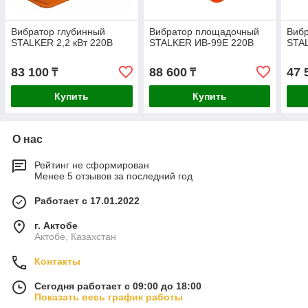
Вибратор глубинный
Вибратор площадочный
Вибр
STALKER 2,2 кВт 220В
STALKER ИВ-99Е 220В
STA
83 100
88 600
47 
₸
₸
Купить
Купить
О нас
Рейтинг не сформирован
Менее 5 отзывов за последний год
Работает с 17.01.2022
г. Актобе
Актобе, Казахстан
Контакты
Сегодня работает с 09:00 до 18:00
Показать весь график работы