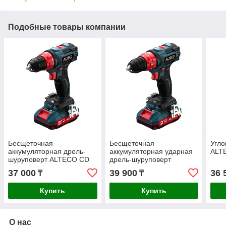
Подобные товары компании
Бесщеточная
Бесщеточная
Угл
аккумуляторная дрель-
аккумуляторная ударная
ALT
шуруповерт ALTECO CD
дрель-шуруповерт
21-45 BL
ALTECO CID 21-45 BL
37 000
39 900
36 
₸
₸
Купить
Купить
О нас