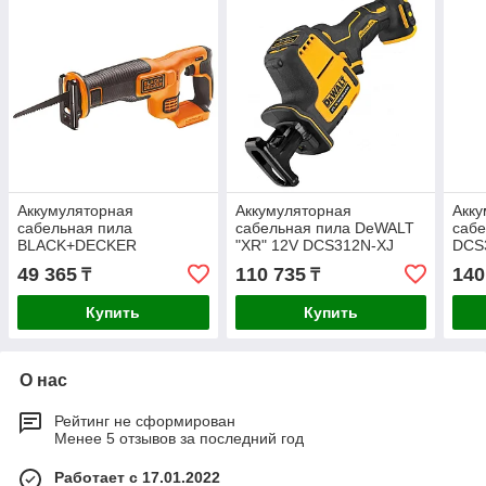
Аккумуляторная
Аккумуляторная
Акку
сабельная пила
сабельная пила DeWALT
саб
BLACK+DECKER
"XR" 12V DCS312N-XJ
DCS
BDCR18N-XJ
49 365
110 735
140
₸
₸
Купить
Купить
О нас
Рейтинг не сформирован
Менее 5 отзывов за последний год
Работает с 17.01.2022