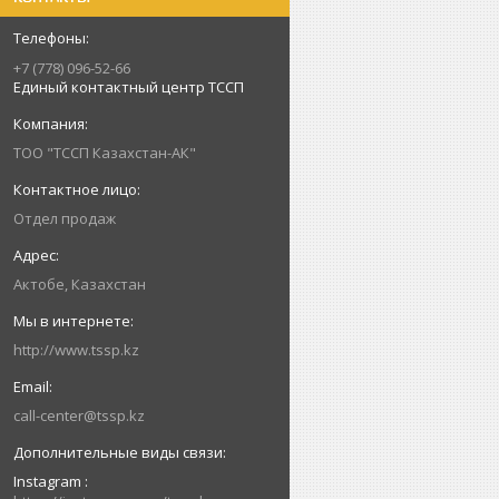
+7 (778) 096-52-66
Единый контактный центр ТССП
ТОО "ТССП Казахстан-АК"
Отдел продаж
Актобе, Казахстан
http://www.tssp.kz
call-center@tssp.kz
Instagram