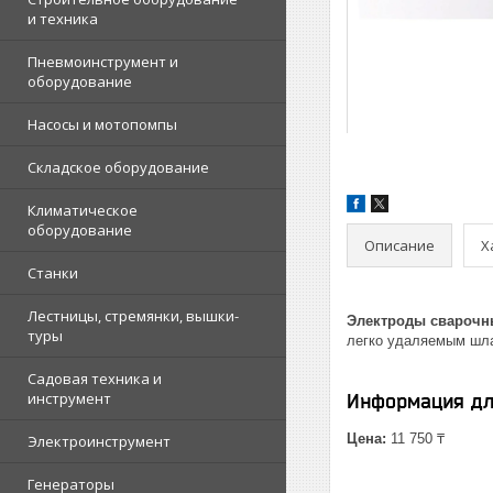
и техника
Пневмоинструмент и
оборудование
Насосы и мотопомпы
Складское оборудование
Климатическое
оборудование
Описание
Х
Станки
Лестницы, стремянки, вышки-
Электроды сварочны
туры
легко удаляемым шла
Садовая техника и
инструмент
Информация дл
Цена:
11 750 ₸
Электроинструмент
Генераторы