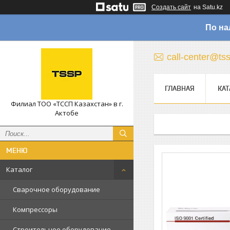
Создать сайт
на Satu.kz
По на
call-center@ts
ГЛАВНАЯ
КАТ
Филиал ТОО «ТССП Казахстан» в г.
Актобе
Каталог
Сварочное оборудование
Компрессоры
Строительное оборудование