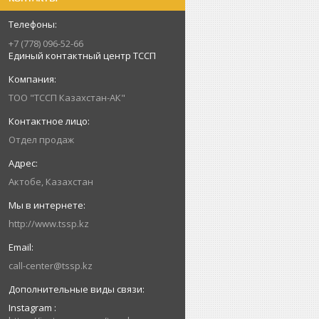
+7 (778) 096-52-66
Единый контактный центр ТССП
ТОО "ТССП Казахстан-АК"
Отдел продаж
Актобе, Казахстан
http://www.tssp.kz
call-center@tssp.kz
Instagram