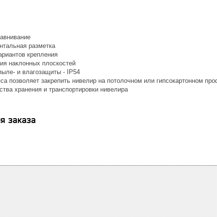
авнивание
онтальная разметка
ариантов крепления
ия наклонных плоскостей
ыле- и влагозащиты - IP54
са позволяет закрепить нивелир на потолочном или гипсокартонном пр
ства хранения и транспортировки нивелира
я заказа