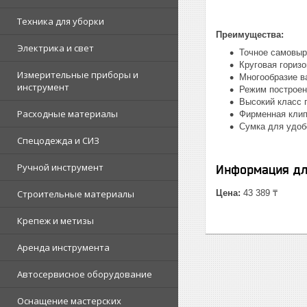
Техника для уборки
Преимущества:
Электрика и свет
Точное самовыр
Круговая гориз
Измерительные приборы и
Многообразие в
инструмент
Режим построен
Высокий класс п
Расходные материалы
Фирменная клип
Сумка для удоб
Спецодежда и СИЗ
Ручной инструмент
Информация дл
Строительные материалы
Цена:
43 389 ₸
Крепеж и метизы
Аренда инструмента
Автосервисное оборудование
Оснащение мастерских