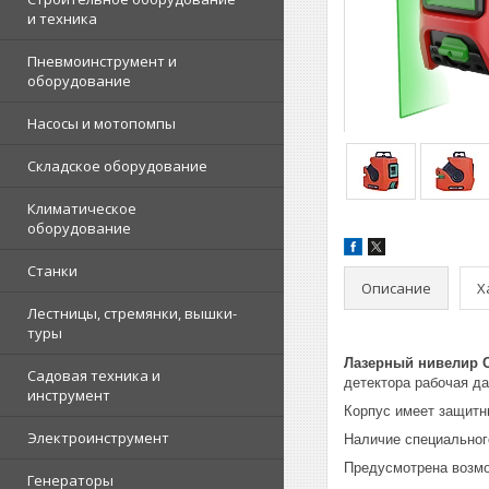
и техника
Пневмоинструмент и
оборудование
Насосы и мотопомпы
Складское оборудование
Климатическое
оборудование
Станки
Описание
Х
Лестницы, стремянки, вышки-
туры
Лазерный нивелир 
Садовая техника и
детектора рабочая д
инструмент
Корпус имеет защитн
Электроинструмент
Наличие специальног
Предусмотрена возмож
Генераторы