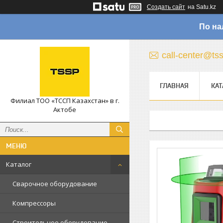
Создать сайт
на Satu.kz
По на
call-center@ts
ГЛАВНАЯ
КАТ
Филиал ТОО «ТССП Казахстан» в г.
Актобе
Каталог
Сварочное оборудование
Компрессоры
Строительное оборудование