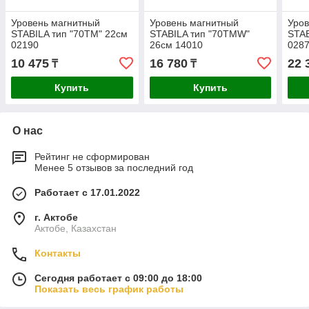
Уровень магнитный
Уровень магнитный
Уров
STABILA тип "70TМ" 22см
STABILA тип "70TМW"
STAB
02190
26см 14010
028
10 475
16 780
22 
₸
₸
Купить
Купить
О нас
Рейтинг не сформирован
Менее 5 отзывов за последний год
Работает с 17.01.2022
г. Актобе
Актобе, Казахстан
Контакты
Сегодня работает с 09:00 до 18:00
Показать весь график работы