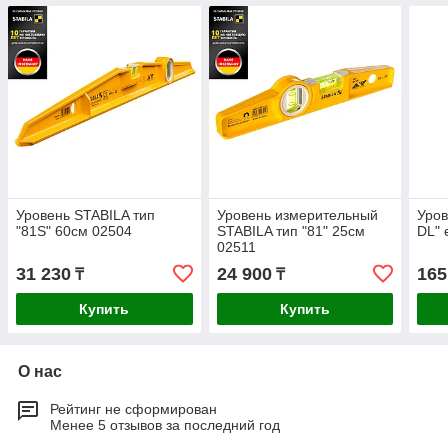
Уровень STABILA тип
Уровень измерительный
Уров
"81S" 60см 02504
STABILA тип "81" 25см
DL" 
02511
31 230
24 900
165
₸
₸
Купить
Купить
О нас
Рейтинг не сформирован
Менее 5 отзывов за последний год