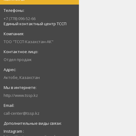
+7 (778) 096-52-66
Единый контактный центр ТССП
ТОО "ТССП Казахстан-АК"
Отдел продаж
Актобе, Казахстан
http://www.tssp.kz
call-center@tssp.kz
Instagram