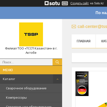
Создать сайт
на Satu.kz
По на
call-center@ts
ГЛАВНАЯ
КАТ
Филиал ТОО «ТССП Казахстан» в г.
Актобе
Каталог
Сварочное оборудование
Компрессоры
Строительное оборудование