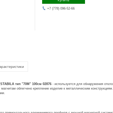
Купить
+7 (778) 096-52-66
арактеристики
STABILA тип "70М" 100см 02876
- используется для обнаружения откло
 магнитам облегчено крепление изделие к металлическим конструкциям.
ии.
кого прямоугольного алюминиевого профиля с мощной магнитной системо