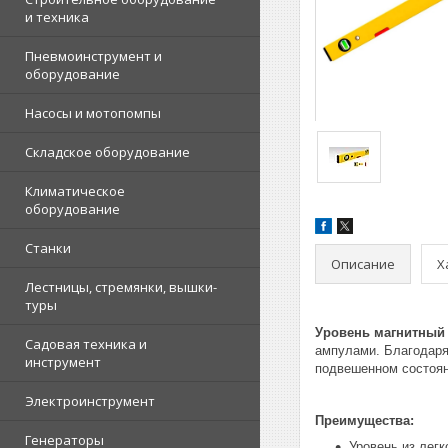
и техника
Пневмоинструмент и
оборудование
Насосы и мотопомпы
Складское оборудование
Климатическое
оборудование
Станки
Описание
Х
Лестницы, стремянки, вышки-
туры
Уровень магнитный 
Садовая техника и
ампулами. Благодаря
инструмент
подвешенном состоян
Электроинструмент
Преимущества:
Генераторы
Уровень из лег