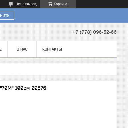
Нет отзывов,
Корзина
нить
+7 (778) 096-52-66
Е
О НАС
КОНТАКТЫ
 "70М" 100см 02876