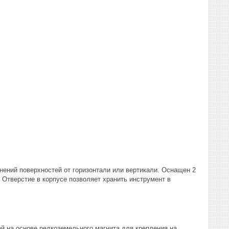
нений поверхностей от горизонтали или вертикали. Оснащен 2
 Отверстие в корпусе позволяет хранить инструмент в
й на основе редкоземельного магнита для крепления на