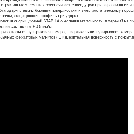
нструктивных элементах обеспечивает свободу рук при выравнивании и 
 благодаря гладким боковым поверхностям и электростатическому поро
олпачки, защищающие профиль при ударах
нология сборки уровней STABILA обеспечивает точность измерений на пр
ении составляет ± 0,5 мм/м
оризонтальная пузырьковая камера, 1 вертикальная пузырьковая камера,
обычных ферритовых магнитов), 1 измерительная поверхность с покрыти