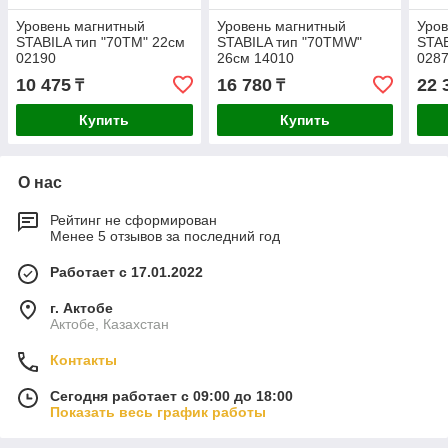
Уровень магнитный
Уровень магнитный
Уров
STABILA тип "70TМ" 22см
STABILA тип "70TМW"
STAB
02190
26см 14010
028
10 475
16 780
22 
₸
₸
Купить
Купить
О нас
Рейтинг не сформирован
Менее 5 отзывов за последний год
Работает с 17.01.2022
г. Актобе
Актобе, Казахстан
Контакты
Сегодня работает с 09:00 до 18:00
Показать весь график работы