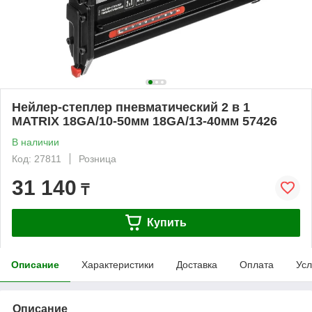
Нейлер-степлер пневматический 2 в 1
MATRIX 18GA/10-50мм 18GA/13-40мм 57426
В наличии
Код: 27811
Розница
31 140
₸
Купить
Описание
Характеристики
Доставка
Оплата
Усл
Описание