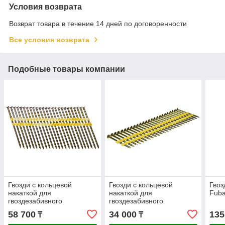
Условия возврата
Возврат товара в течение 14 дней по договоренности
Все условия возврата
Подобные товары компании
Гвозди с кольцевой
Гвозди с кольцевой
Гвоз
накаткой для
накаткой для
Fub
гвоздезабивного
гвоздезабивного
пистолета (N90) Fubag
пистолета (N90) Fubag
58 700
34 000
135
₸
₸
3.05х90мм 3000шт.
3.05х50мм 3000шт.