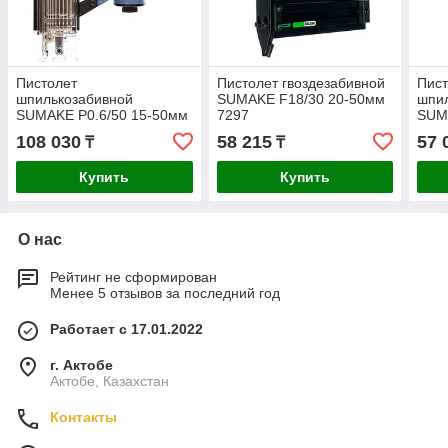
Пистолет
Пистолет гвоздезабивной
Пист
шпилькозабивной
SUMAKE F18/30 20-50мм
шпи
SUMAKE P0.6/50 15-50мм
7297
SUM
8096230
214
108 030
58 215
57 
₸
₸
Купить
Купить
О нас
Рейтинг не сформирован
Менее 5 отзывов за последний год
Работает с 17.01.2022
г. Актобе
Актобе, Казахстан
Контакты