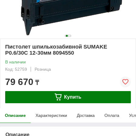
Пистолет шпилькозабивной SUMAKE
P0.6/30C 12-30мм 8094550
В наличии
Код: 52759
Розница
79 670
₸
Купить
Описание
Характеристики
Доставка
Оплата
Усл
Описание