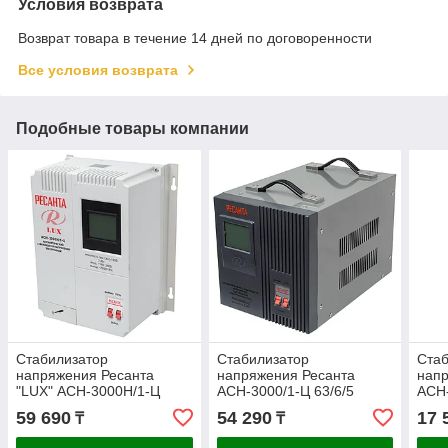
Условия возврата
Возврат товара в течение 14 дней по договоренности
Все условия возврата
Подобные товары компании
Стабилизатор
Стабилизатор
Стаб
напряжения Ресанта
напряжения Ресанта
напр
"LUX" АСН-3000Н/1-Ц
АСН-3000/1-Ц 63/6/5
АСН-
63/6/21
59 690
54 290
17 
₸
₸