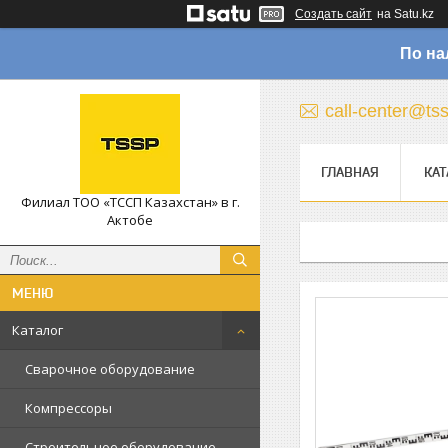
Создать сайт
на Satu.kz
По на
call-center@ts
ГЛАВНАЯ
КАТ
Филиал ТОО «ТССП Казахстан» в г.
Актобе
Каталог
Сварочное оборудование
Компрессоры
Строительное оборудование