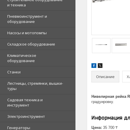
и техника
Пневмоинструмент и
оборудование
Насосы и мотопомпы
Складское оборудование
Климатическое
оборудование
Станки
Описание
Х
Лестницы, стремянки, вышки-
туры
Нивелирная рейка R
Садовая техника и
градуировку.
инструмент
Электроинструмент
Информация дл
Генераторы
Цена:
35 700 ₸