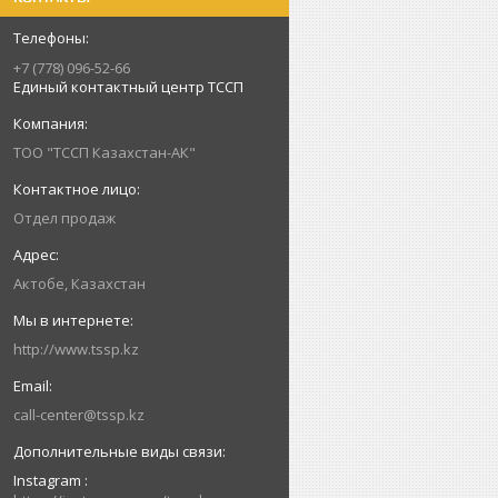
+7 (778) 096-52-66
Единый контактный центр ТССП
ТОО "ТССП Казахстан-АК"
Отдел продаж
Актобе, Казахстан
http://www.tssp.kz
call-center@tssp.kz
Instagram