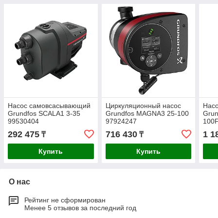
Насос самовсасывающий
Циркуляционный насос
Нас
Grundfos SCALA1 3-35
Grundfos MAGNA3 25-100
Gru
99530404
97924247
100F
979
292 475
716 430
1 1
₸
₸
Купить
Купить
О нас
Рейтинг не сформирован
Менее 5 отзывов за последний год