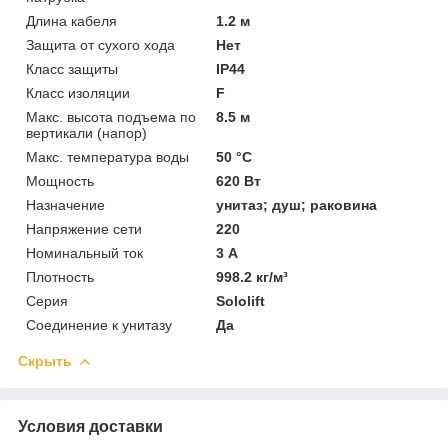
Длина кабеля
1.2 м
Защита от сухого хода
Нет
Класс защиты
IP44
Класс изоляции
F
Макс. высота подъема по
8.5 м
вертикали (напор)
Макс. температура воды
50 °C
Мощность
620 Вт
Назначение
унитаз; душ; раковина
Напряжение сети
220
Номинальный ток
3 А
Плотность
998.2 кг/м³
Серия
Sololift
Соединение к унитазу
Да
Скрыть
Условия доставки