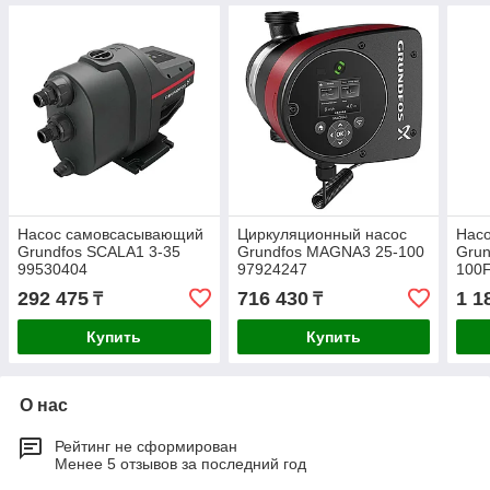
Насос самовсасывающий
Циркуляционный насос
Нас
Grundfos SCALA1 3-35
Grundfos MAGNA3 25-100
Gru
99530404
97924247
100F
979
292 475
716 430
1 1
₸
₸
Купить
Купить
О нас
Рейтинг не сформирован
Менее 5 отзывов за последний год