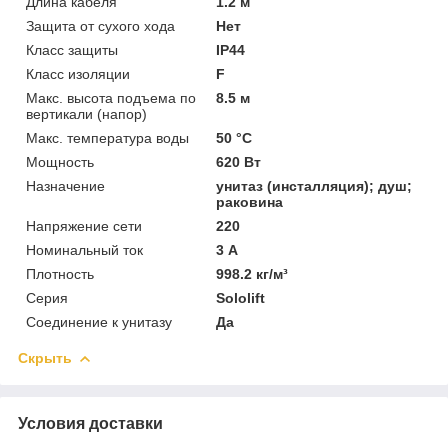
Длина кабеля
1.2 м
Защита от сухого хода
Нет
Класс защиты
IP44
Класс изоляции
F
Макс. высота подъема по
8.5 м
вертикали (напор)
Макс. температура воды
50 °C
Мощность
620 Вт
Назначение
унитаз (инсталляция); душ;
раковина
Напряжение сети
220
Номинальный ток
3 А
Плотность
998.2 кг/м³
Серия
Sololift
Соединение к унитазу
Да
Скрыть
Условия доставки