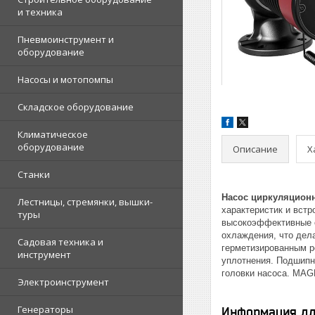
и техника
Пневмоинструмент и
оборудование
Насосы и мотопомпы
Складское оборудование
Климатическое
оборудование
Описание
Х
Станки
Насос циркуляционн
Лестницы, стремянки, вышки-
характеристик и вст
туры
высокоэффективные с
охлаждения, что дела
Садовая техника и
герметизированным ро
инструмент
уплотнения. Подшипн
головки насоса. MAGN
Электроинструмент
Генераторы
Информация дл