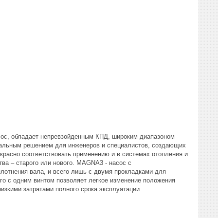
сос, обладает непревзойденным КПД, широким диапазоном
еальным решением для инженеров и специалистов, создающих
красно соответствовать применению и в системах отопления и
ва – старого или нового. MAGNA3 - насос с
плотнения вала, и всего лишь с двумя прокладками для
о с одним винтом позволяет легкое изменение положения
низкими затратами полного срока эксплуатации.