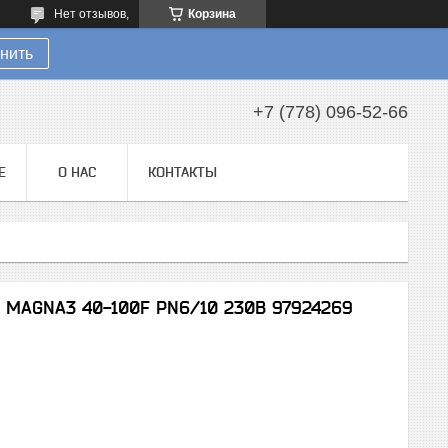
Нет отзывов,
Корзина
нить
+7 (778) 096-52-66
Е
О НАС
КОНТАКТЫ
s MAGNA3 40-100F PN6/10 230В 97924269