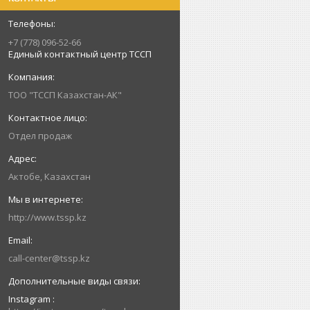
+7 (778) 096-52-66
Единый контактный центр ТССП
ТОО "ТССП Казахстан-АК"
Отдел продаж
Актобе, Казахстан
http://www.tssp.kz
call-center@tssp.kz
Instagram