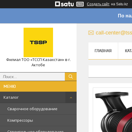
Создать сайт
на Satu.kz
По на
call-center@ts
ГЛАВНАЯ
КАТ
Филиал ТОО «ТССП Казахстан» в г.
Актобе
Каталог
Сварочное оборудование
Компрессоры
Строительное оборудование