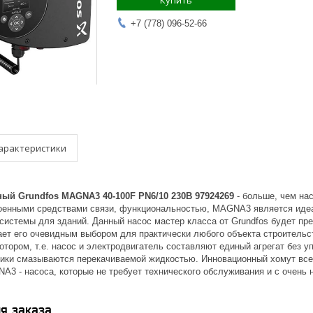
Купить
+7 (778) 096-52-66
арактеристики
ый Grundfos MAGNA3 40-100F PN6/10 230В 97924269
- больше, чем на
роенными средствами связи, функциональностью, MAGNA3 является ид
истемы для зданий. Данный насос мастер класса от Grundfos будет пре
ет его очевидным выбором для практически любого объекта строительст
тором, т.е. насос и электродвигатель составляют единый агрегат без у
ики смазываются перекачиваемой жидкостью. Инновационный хомут всег
A3 - насоса, которые не требует технического обслуживания и с очень 
я заказа