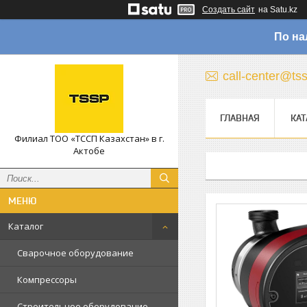
Создать сайт
на Satu.kz
По на
call-center@ts
ГЛАВНАЯ
КАТ
Филиал ТОО «ТССП Казахстан» в г.
Актобе
Каталог
Сварочное оборудование
Компрессоры
Строительное оборудование