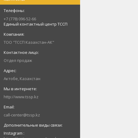
+7 (778) 096-52-66
Единый контактный центр ТССП
ТОО "ТССП Казахстан-АК"
Отдел продаж
Актобе, Казахстан
http://www.tssp.kz
call-center@tssp.kz
Instagram