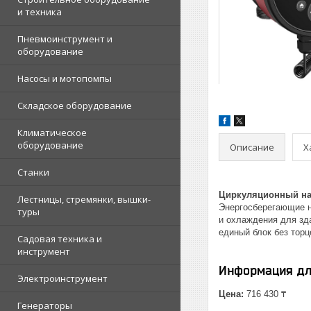
и техника
Пневмоинструмент и
оборудование
Насосы и мотопомпы
Складское оборудование
Климатическое
оборудование
Описание
Х
Станки
Циркуляционный нас
Лестницы, стремянки, вышки-
Энергосберегающие 
туры
и охлаждения для зд
единый блок без торц
Садовая техника и
инструмент
Информация дл
Электроинструмент
Цена:
716 430 ₸
Генераторы