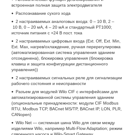
встроенная полная защита электродвигателя
Распознавание сухого хода
2 настраиваемых аналоговых входа: 0 – 10 В, 2 –
10 В, 0 – 20 мА, 4 – 20 мА и стандартный PT1000;
источник питания с +24 В пост. тока
2 настраиваемых цифровых входа (Ext. Off, Ext. Min,
Ext. Max, нагрев/охлаждение, ручная перерегулировка
(автоматизированная система управления зданием
отсоединена), блокировка управления (блокировка
клавиш и защита конфигурации дистанционного
управления))
2 настраиваемых сигнальных реле для сигнализации
рабочего состояния и неисправности
Разъем для модулей Wilo CIF с интерфейсами для
автоматизированной системы управления зданием
(опциональные принадлежности: модули CIF Modbus
RTU, Modbus TCP, BACnet MS/TP, BACnet IP, LON, PLR,
CANopen)
Wilo Net — системная шина Wilo для связи между
изделиями Wilo, например Multi-Flow Adaptation; режим
сдвоенного насоса и Wilo-Smart Gateway