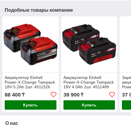
Подобные товары компании
Аккумулятор Einhell
Аккумулятор Einhell
Заря
Power-X-Change Twinpack
Power-X-Change Twinpack
акку
18V 5.2Ah 2шт. 4511526
18V 4.0Ah 2шт. 4511489
Powe
451
88 400
39 900
37 
₸
₸
Купить
Купить
О нас