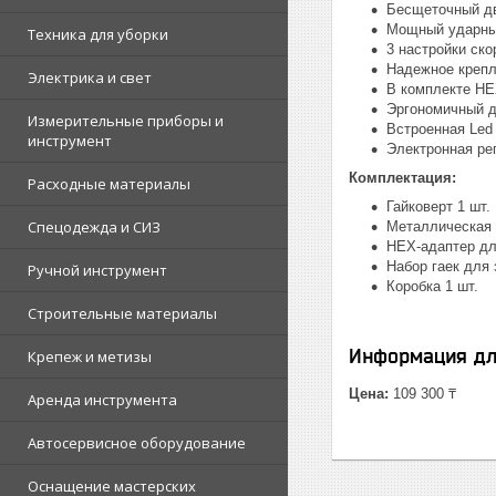
Бесщеточный дв
Мощный ударный
Техника для уборки
3 настройки ск
Надежное крепл
Электрика и свет
В комплекте HE
Эргономичный д
Измерительные приборы и
Встроенная Led
инструмент
Электронная ре
Комплектация:
Расходные материалы
Гайковерт 1 шт.
Спецодежда и СИЗ
Металлическая 
HEX-адаптер для
Набор гаек для
Ручной инструмент
Коробка 1 шт.
Строительные материалы
Информация дл
Крепеж и метизы
Цена:
109 300 ₸
Аренда инструмента
Автосервисное оборудование
Оснащение мастерских