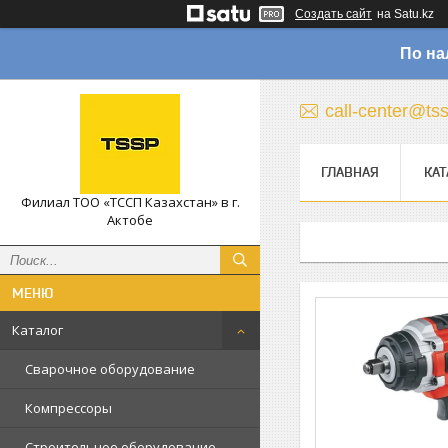
Создать сайт
на Satu.kz
По на
call-center@ts
ГЛАВНАЯ
КАТ
Филиал ТОО «ТССП Казахстан» в г.
Актобе
Каталог
Сварочное оборудование
Компрессоры
Строительное оборудование