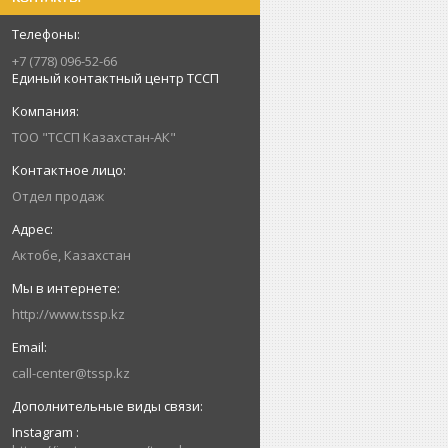
+7 (778) 096-52-66
Единый контактный центр ТССП
ТОО "ТССП Казахстан-АК"
Отдел продаж
Актобе, Казахстан
http://www.tssp.kz
call-center@tssp.kz
Instagram