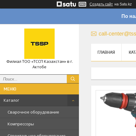
Создать сайт
на Satu.kz
По на
call-center@ts
ГЛАВНАЯ
КАТ
Филиал ТОО «ТССП Казахстан» в г.
Актобе
Каталог
Сварочное оборудование
Компрессоры
Строительное оборудование