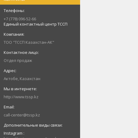
+7 (778) 096-52-66
Единый контактный центр ТССП
ТОО "ТССП Казахстан-АК"
Отдел продаж
Актобе, Казахстан
http://www.tssp.kz
call-center@tssp.kz
Instagram