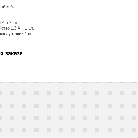
ный кейс
 А·ч 2 шт.
ство 1.3 А·ч 1 шт.
ксплуатации 1 шт.
я заказа