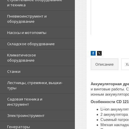
и техника
Пневмоинструмент и
оборудование
Насосы и мотопомпы
Складское оборудование
Климатическое
оборудование
Описание
Х
Станки
Лестницы, стремянки, вышки-
Аккумуляторная др
туры
и винтовые работы. 
ионным аккумуляторо
Садовая техника и
Особенности CD 121
инструмент
Li-ion аккумуля
2 аккумулятора
Электроинструмент
Съемный патро
Мягкая накладк
Генераторы