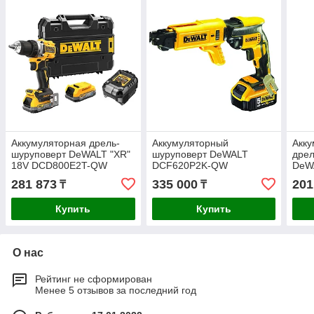
Аккумуляторная дрель-
Аккумуляторный
Акку
шуруповерт DeWALT "XR"
шуруповерт DeWALT
дрел
18V DCD800E2T-QW
DCF620P2K-QW
DeW
281 873
335 000
201
₸
₸
Купить
Купить
О нас
Рейтинг не сформирован
Менее 5 отзывов за последний год