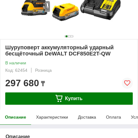
Шуруповерт аккумуляторный ударный
бесщёточный DeWALT DCF850E2T-QW
В наличии
Код: 62454
Розница
297 680
₸
Купить
Описание
Характеристики
Доставка
Оплата
Усл
Описание