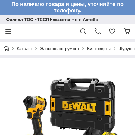
По наличию товара и цены, уточняйте по
телефону.
Филиал ТОО «ТССП Казахстан» в г. Актобе
Каталог
Электроинструмент
Винтоверты
Шурупо