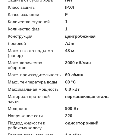
Класс защиты
IPX4
Класс изоляции
F
Количество ступеней
1
Количество фаз
1
Конструкция
центробежная
Локтевой
AJm
Макс. высота подъема
48 м
(напор)
Макс. количество
3000 об/мин
оборотов
Макс. производительность
60 л/мин
Макс. температура воды
60 °C
Максимальная мощность
0.9 кВт
Материал проточной
нержавеющая сталь
части
Мощность
900 Вт
Напряжение сети
220
Подвод жидкости к
односторонний
рабочему колесу
Размер всасывающего
1 дюйм