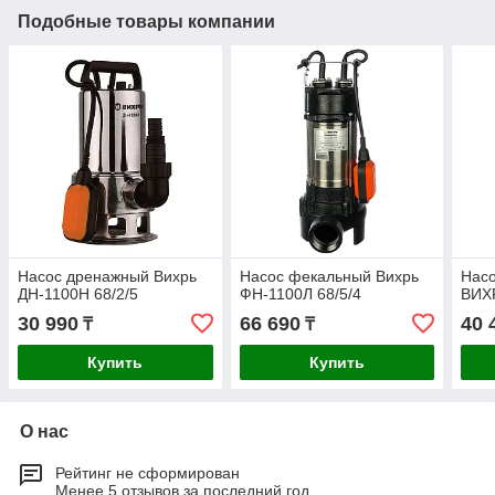
Подобные товары компании
Насос дренажный Вихрь
Насос фекальный Вихрь
Нас
ДН-1100Н 68/2/5
ФН-1100Л 68/5/4
ВИХР
30 990
66 690
40 
₸
₸
Купить
Купить
О нас
Рейтинг не сформирован
Менее 5 отзывов за последний год