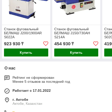
Станок фуговальный
Станок фуговальный
Стан
БЕЛМАШ J200/1900AR
БЕЛМАШ J150/730AH
БЕЛ
S022A
S214A
S02
923 930
454 930
419
₸
₸
Купить
Купить
О нас
Рейтинг не сформирован
Менее 5 отзывов за последний год
Работает с 17.01.2022
г. Актобе
Актобе, Казахстан