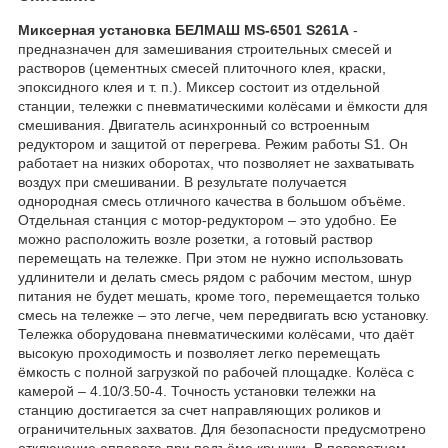
Миксерная установка БЕЛМАШ MS-6501 S261A
-
предназначен для замешивания строительных смесей и
растворов (цементных смесей плиточного клея, краски,
эпоксидного клея и т. п.). Миксер состоит из отдельной
станции, тележки с пневматическими колёсами и ёмкости для
смешивания. Двигатель асинхронный со встроенным
редуктором и защитой от перегрева. Режим работы S1. Он
работает на низких оборотах, что позволяет не захватывать
воздух при смешивании. В результате получается
однородная смесь отличного качества в большом объёме.
Отдельная станция с мотор-редуктором – это удобно. Ее
можно расположить возле розетки, а готовый раствор
перемещать на тележке. При этом не нужно использовать
удлинители и делать смесь рядом с рабочим местом, шнур
питания не будет мешать, кроме того, перемещается только
смесь на тележке – это легче, чем передвигать всю установку.
Тележка оборудована пневматическими колёсами, что даёт
высокую проходимость и позволяет легко перемещать
ёмкость с полной загрузкой по рабочей площадке. Колёса с
камерой – 4.10/3.50-4. Точность установки тележки на
станцию достигается за счет направляющих роликов и
ограничительных захватов. Для безопасности предусмотрено
отключение аппарата при подъёме крышки. В поворотном