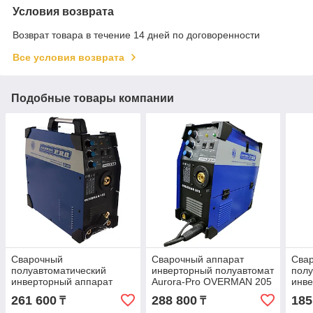
Условия возврата
Возврат товара в течение 14 дней по договоренности
Все условия возврата
Подобные товары компании
Сварочный
Сварочный аппарат
Сва
полуавтоматический
инверторный полуавтомат
полу
инверторный аппарат
Aurora-Pro OVERMAN 205
инве
Aurora-Pro OVERMAN 185
26644
АВР
261 600
288 800
185
₸
₸
26643
290