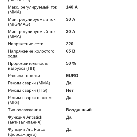
Макс. регулируемый ток
140 А
(MMA)
Мин. регулируемый ток
30 А
(MIG/MAG)
Мин. регулируемый ток
30 А
(MMA)
Напряжение сети
220
Напряжение холостого
65 В
хода
Продолжительность
50 %
нагрузки (ПН)
Разъем горелки
EURO
Режим сварки (MMA)
Да
Режим сварки (TIG)
Нет
Режим сварки с газом
Да
(MIG)
Тип охлаждения
Воздушный
Функция Antistick
Да
(антизалипания)
Функция Arc Force
Да
(форсаж дуги)