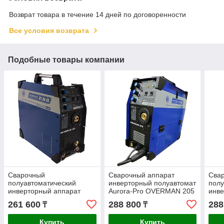
Возврат товара в течение 14 дней по договоренности
Все условия возврата
Подобные товары компании
Сварочный
Сварочный аппарат
Сва
полуавтоматический
инверторный полуавтомат
полу
инверторный аппарат
Aurora-Pro OVERMAN 205
инве
Aurora-Pro OVERMAN 185
26644
Aur
261 600
288 800
288
₸
₸
26643
137
Купить
Купить