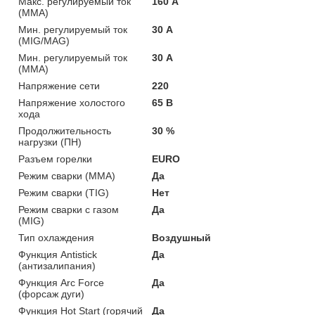
Макс. регулируемый ток
160 А
(MMA)
Мин. регулируемый ток
30 А
(MIG/MAG)
Мин. регулируемый ток
30 А
(MMA)
Напряжение сети
220
Напряжение холостого
65 В
хода
Продолжительность
30 %
нагрузки (ПН)
Разъем горелки
EURO
Режим сварки (MMA)
Да
Режим сварки (TIG)
Нет
Режим сварки с газом
Да
(MIG)
Тип охлаждения
Воздушный
Функция Antistick
Да
(антизалипания)
Функция Arc Force
Да
(форсаж дуги)
Функция Hot Start (горячий
Да