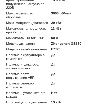
индуктивная нагрузка при
220В
Макс. количество
3000 об/мин
оборотов
Макс. мощность двигателя
20 кВт
Максимальная мощность
11 кВт
при 220В
Максимальный ток 220В
50 А
Модель двигателя
Zhongshen GB680
Модель свечей зажигания
F7TC
Наличие аккумулятора в
Да
комплекте
Наличие индикатора
Да
уровня топлива
Наличие порта
Да
подключения АВР
Наличие счетчика
Да
моточасов
Наличие шумозащитного
Нет
кожуха
Ном. мощность двигателя
19 кВт