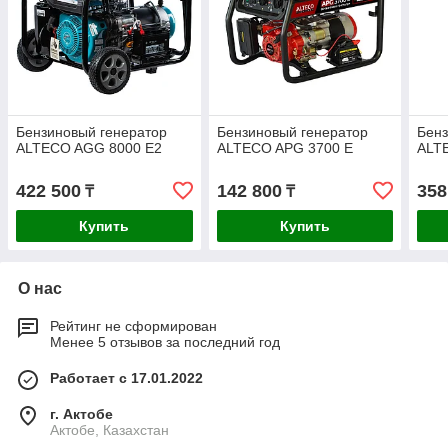
Бензиновый генератор
Бензиновый генератор
Бенз
ALTECO AGG 8000 E2
ALTECO APG 3700 E
ALT
422 500
142 800
358
₸
₸
Купить
Купить
О нас
Рейтинг не сформирован
Менее 5 отзывов за последний год
Работает с 17.01.2022
г. Актобе
Актобе, Казахстан