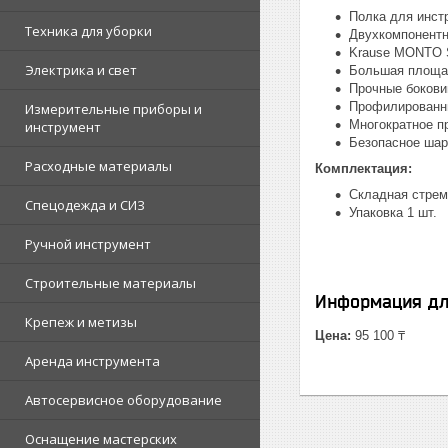
Полка для инст
Техника для уборки
Двухкомпонентн
Krause MONTO S
Электрика и свет
Большая площа
Прочные бокови
Профилированны
Измерительные приборы и
Многократное п
инструмент
Безопасное шар
Расходные материалы
Комплектация:
Складная стрем
Спецодежда и СИЗ
Упаковка 1 шт.
Ручной инструмент
Строительные материалы
Информация дл
Крепеж и метизы
Цена:
95 100 ₸
Аренда инструмента
Автосервисное оборудование
Оснащение мастерских