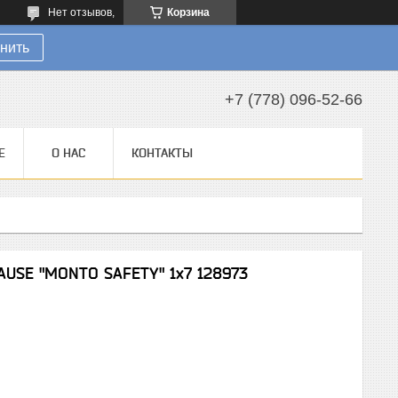
Нет отзывов,
Корзина
нить
+7 (778) 096-52-66
Е
О НАС
КОНТАКТЫ
USE "MONTO SAFETY" 1х7 128973