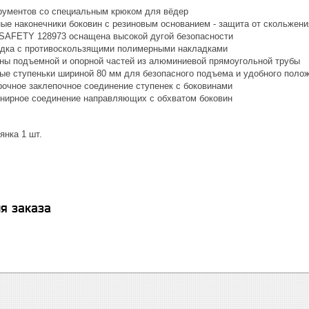
рументов со специальным крюком для вёдер
ые наконечники боковин с резиновым основанием - защита от скольжени
AFETY 128973 оснащена высокой дугой безопасности
дка с противоскользящими полимерными накладками
ны подъемной и опорной частей из алюминиевой прямоугольной трубы
е ступеньки шириной 80 мм для безопасного подъема и удобного полож
рочное заклепочное соединение ступенек с боковинами
нирное соединение направляющих с обхватом боковин
янка 1 шт.
я заказа