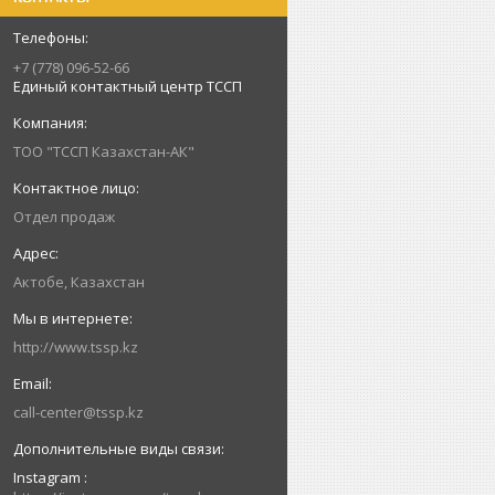
+7 (778) 096-52-66
Единый контактный центр ТССП
ТОО "ТССП Казахстан-АК"
Отдел продаж
Актобе, Казахстан
http://www.tssp.kz
call-center@tssp.kz
Instagram