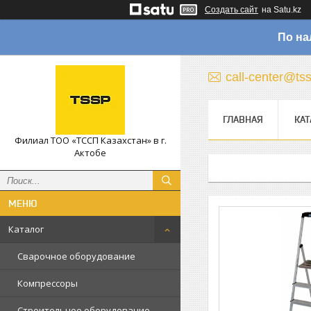
Создать сайт
на Satu.kz
По на
call-center@ts
ГЛАВНАЯ
КАТ
Филиал ТОО «ТССП Казахстан» в г.
Актобе
Каталог
Сварочное оборудование
Компрессоры
Строительное оборудование