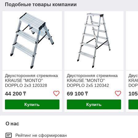
Подобные товары компании
Двухсторонняя стремянка
Двусторонняя стремянка
Двус
KRAUSE "MONTO"
KRAUSE "MONTO"
KRA
DOPPLO 2х3 120328
DOPPLO 2х5 120342
DOP
44 200
69 100
105
₸
₸
Купить
Купить
О нас
Рейтинг не сформирован