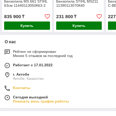
Бензопила MS 661 STIHL
Бензопила STIHL MS211
Бенз
63см 11440113050К63-2
11390113070К40
C-B
835 900
231 800
227
₸
₸
Купить
Купить
О нас
Рейтинг не сформирован
Менее 5 отзывов за последний год
Работает с 17.01.2022
г. Актобе
Актобе, Казахстан
Контакты
Сегодня выходной
Показать весь график работы