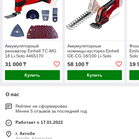
Аккумуляторный
Аккумуляторные
Фон
реноватор Einhell TC-MG
ножницы-кусторез Einhell
Einh
18 Li-Solo 4465170
GE-CG 18/100 Li-Solo
Solo
3410313
31 000
58 100
19 
₸
₸
Купить
Купить
О нас
Рейтинг не сформирован
Менее 5 отзывов за последний год
Работает с 17.01.2022
г. Актобе
Актобе, Казахстан