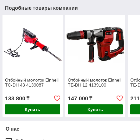
Подобные товары компании
Отбойный молоток Einhell
Отбойный молоток Einhell
Отбо
TC-DH 43 4139087
TE-DH 12 4139100
TE-D
133 800
147 000
211
₸
₸
Купить
Купить
О нас