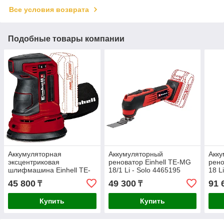
Все условия возврата
Подобные товары компании
Аккумуляторная
Аккумуляторный
Акк
эксцентриковая
реноватор Einhell TE-MG
рено
шлифмашина Einhell TE-
18/1 Li - Solo 4465195
18 L
RS 18 Li-Solo 4462010
45 800
49 300
91 
₸
₸
Купить
Купить