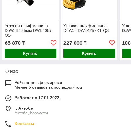
Угловая шлифмашина
Угловая шлифмашина
Угл
DeWalt 125мм DWE4057-
DeWalt DWE4257KT-QS
DeW
QS
65 870
227 000
108
₸
₸
Купить
Купить
О нас
Рейтинг не сформирован
Менее 5 отзывов за последний год
Работает с 17.01.2022
г. Актобе
Актобе, Казахстан
Контакты